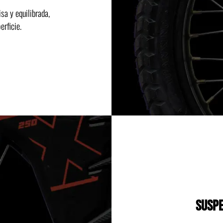
sa y equilibrada,
rficie.
SUSPE