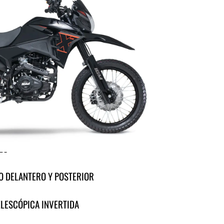
ta a desafiar cada camino y sentir la libertad en
on motor 230 cc, arranque eléctrico y
dades, domina cualquier terreno con total
rofesional, frenos de disco y tanque de 12 L te
ntura,
n límites y conquistar cada ruta!
AL
LO
O DELANTERO Y POSTERIOR
LESCÓPICA INVERTIDA