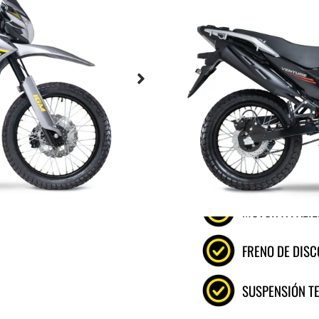
La Venture 250X te invi
su máxima expresión. C
transmisión de 5 veloci
confianza. Suspensión p
acompañan en cada ave
¡listos para explorar si
TABLERO DIGIT
MOTOR A PALIL
FRENO DE DISC
SUSPENSIÓN TE