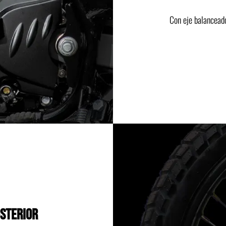
Con eje balanceado
OSTERIOR