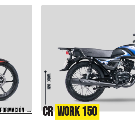
CR
Work 150
NFORMACIÓN →