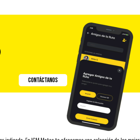
?
CONTÁCTANOS
ugar indicado. En IGM Motos te ofrecemos una selección de las mej