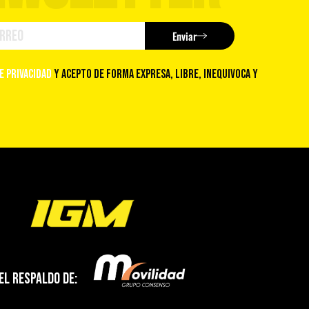
Enviar
de privacidad
y acepto de forma expresa, libre, inequivoca y
el respaldo de: