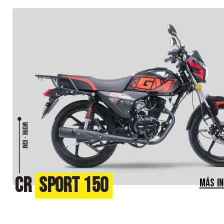
CR
Sport 150
MÁS I