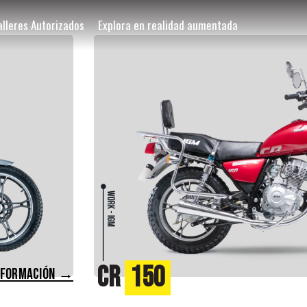
alleres Autorizados
Explora en realidad aumentada
CR
150
NFORMACIÓN →