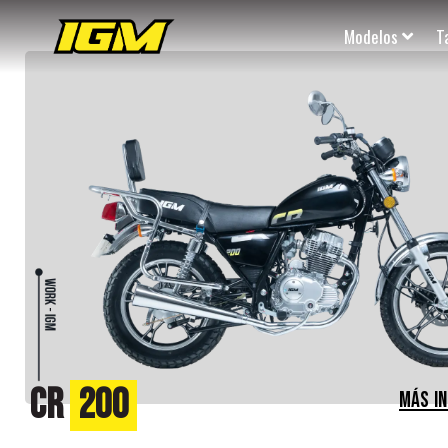
Modelos
T
CR
200
MÁS I